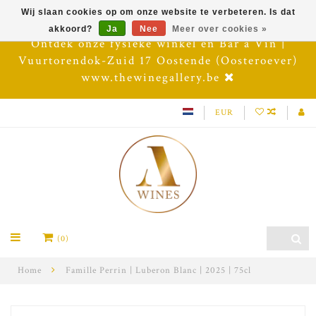
Wij slaan cookies op om onze website te verbeteren. Is dat
akkoord?
Ja
Nee
Meer over cookies »
Ontdek onze fysieke winkel en Bar à Vin |
Vuurtorendok-Zuid 17 Oostende (Oosteroever)
www.thewinegallery.be
EUR
(0)
Home
Famille Perrin | Luberon Blanc | 2025 | 75cl