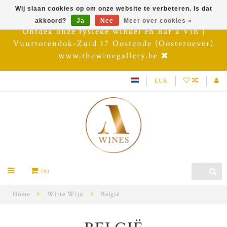
Wij slaan cookies op om onze website te verbeteren. Is dat
akkoord?
Ja
Nee
Meer over cookies »
Ontdek onze fysieke winkel en Bar à Vin |
Vuurtorendok-Zuid 17 Oostende (Oosteroever)
www.thewinegallery.be
EUR
(0)
Home
Witte Wijn
België