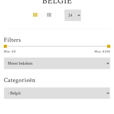
BELGIË
Filters
Min: €
0
Max: €
200
Categorieën