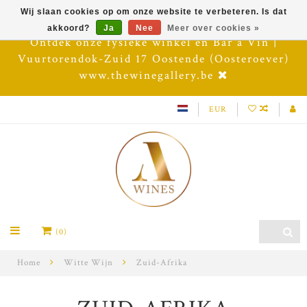
Wij slaan cookies op om onze website te verbeteren. Is dat
akkoord?
Ja
Nee
Meer over cookies »
Ontdek onze fysieke winkel en Bar à Vin |
Vuurtorendok-Zuid 17 Oostende (Oosteroever)
www.thewinegallery.be
EUR
(0)
Home
Witte Wijn
Zuid-Afrika