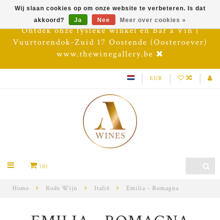
Wij slaan cookies op om onze website te verbeteren. Is dat
akkoord?
Ja
Nee
Meer over cookies »
Ontdek onze fysieke winkel en Bar à Vin |
Vuurtorendok-Zuid 17 Oostende (Oosteroever)
www.thewinegallery.be
EUR
(0)
Home
Rode Wijn
Italië
Emilia - Romagna