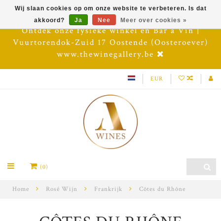
Wij slaan cookies op om onze website te verbeteren. Is dat
akkoord?
Ja
Nee
Meer over cookies »
Ontdek onze fysieke winkel en Bar à Vin |
Vuurtorendok-Zuid 17 Oostende (Oosteroever)
www.thewinegallery.be
EUR
(0)
Home
Rosé Wijn
Frankrijk
Côtes du Rhône