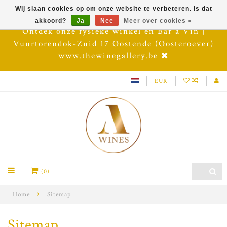
Wij slaan cookies op om onze website te verbeteren. Is dat
akkoord?
Ja
Nee
Meer over cookies »
Ontdek onze fysieke winkel en Bar à Vin |
Vuurtorendok-Zuid 17 Oostende (Oosteroever)
www.thewinegallery.be
EUR
(0)
Home
Sitemap
Sitemap