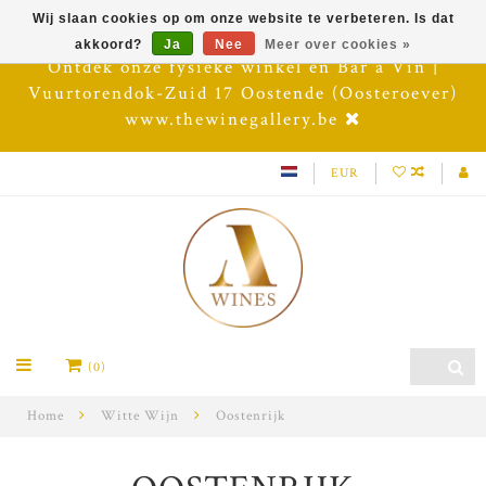
Wij slaan cookies op om onze website te verbeteren. Is dat
akkoord?
Ja
Nee
Meer over cookies »
Ontdek onze fysieke winkel en Bar à Vin |
Vuurtorendok-Zuid 17 Oostende (Oosteroever)
www.thewinegallery.be
EUR
(0)
Home
Witte Wijn
Oostenrijk