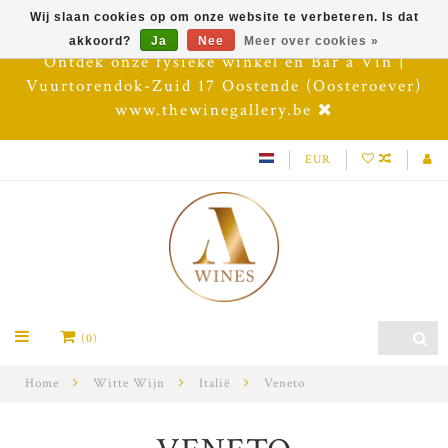
Wij slaan cookies op om onze website te verbeteren. Is dat
akkoord?
Ja
Nee
Meer over cookies »
Ontdek onze fysieke winkel en Bar à Vin |
Vuurtorendok-Zuid 17 Oostende (Oosteroever)
www.thewinegallery.be
EUR
(0)
Home
Witte Wijn
Italië
Veneto