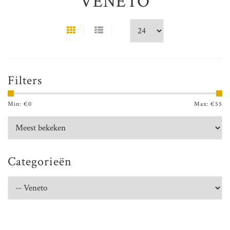
VENETO
Filters
Min: €
0
Max: €
55
Categorieën