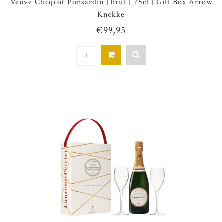
Veuve Clicquot Ponsardin | brut | 75cl | Gift Box Arrow
Knokke
€99,95