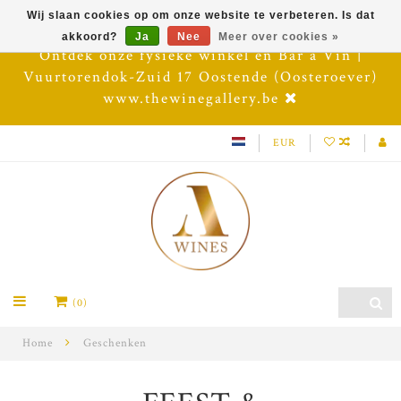
Wij slaan cookies op om onze website te verbeteren. Is dat
akkoord?
Ja
Nee
Meer over cookies »
Ontdek onze fysieke winkel en Bar à Vin |
Vuurtorendok-Zuid 17 Oostende (Oosteroever)
www.thewinegallery.be
EUR
(0)
Home
Geschenken