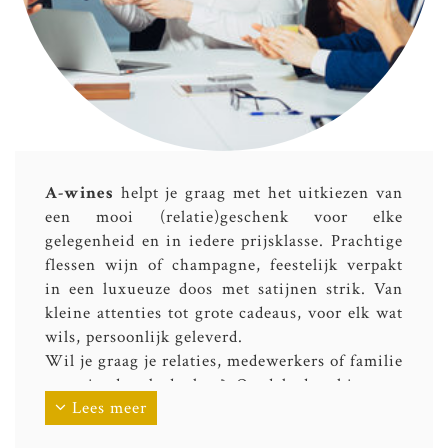
A-wines
helpt je graag met het uitkiezen van
een mooi (relatie)geschenk voor elke
gelegenheid en in iedere prijsklasse. Prachtige
flessen wijn of champagne, feestelijk verpakt
in een luxueuze doos met satijnen strik. Van
kleine attenties tot grote cadeaus, voor elk wat
wils, persoonlijk geleverd.
Wil je graag je relaties, medewerkers of familie
en vrienden bedanken? Ontdek dan hier ons
Lees meer
aanbod of contacteer ons via
order@a-wines.be
voor een voorstel op maat of volgens je