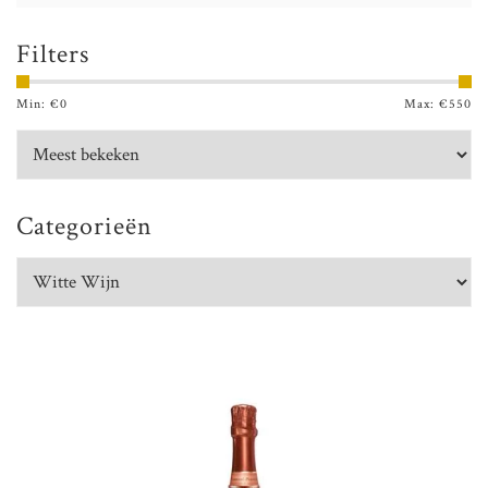
vooropgesteld budget.
Filters
Min: €
0
Max: €
550
Categorieën