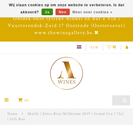
Wij slaan cookies op om onze website te verbeteren. Is dat
akkoord?
Ja
Nee
Meer over cookies »
Ontdek onze fysieke winkel en Bar à Vin |
Vuurtorendok-Zuid 17 Oostende (Oosteroever)
www.thewinegallery.be
EUR
(0)
Home
Mailly | Extra Brut Millésimé 2019 | Grand Cru | 75cl
| Gift Box