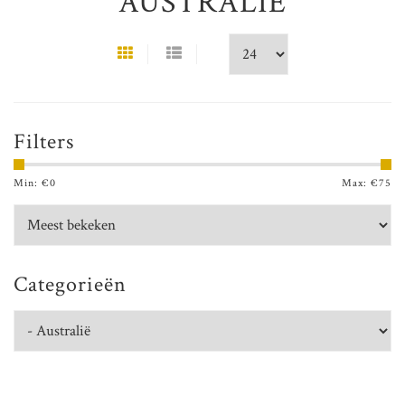
AUSTRALIË
Filters
Min: €
0
Max: €
75
Categorieën