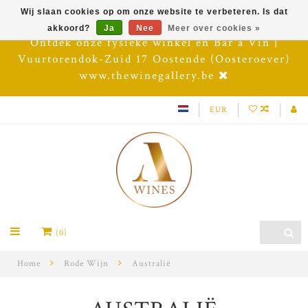
Wij slaan cookies op om onze website te verbeteren. Is dat
akkoord?
Ja
Nee
Meer over cookies »
Ontdek onze fysieke winkel en Bar à Vin |
Vuurtorendok-Zuid 17 Oostende (Oosteroever)
www.thewinegallery.be
EUR
(0)
Home
Rode Wijn
Australië