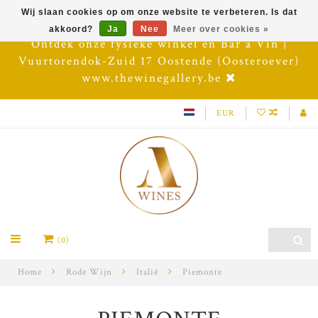
Wij slaan cookies op om onze website te verbeteren. Is dat
akkoord?
Ja
Nee
Meer over cookies »
Ontdek onze fysieke winkel en Bar à Vin |
Vuurtorendok-Zuid 17 Oostende (Oosteroever)
www.thewinegallery.be
EUR
(0)
Home
Rode Wijn
Italië
Piemonte