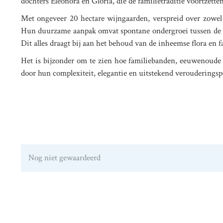
dochters Eleonora en Gloria, die de familietraditie voortzetten
Met ongeveer 20 hectare wijngaarden, verspreid over zowel B
Hun duurzame aanpak omvat spontane ondergroei tussen de w
Dit alles draagt bij aan het behoud van de inheemse flora en 
Het is bijzonder om te zien hoe familiebanden, eeuwenoude
door hun complexiteit, elegantie en uitstekend verouderingsp
Nog niet gewaardeerd