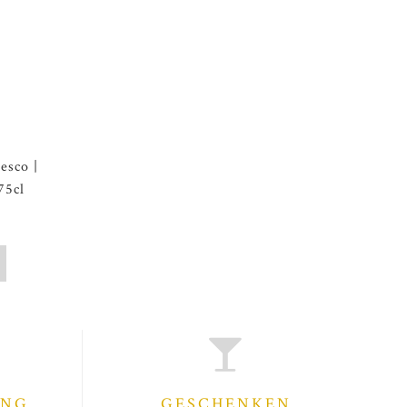
resco |
75cl
ING
GESCHENKEN