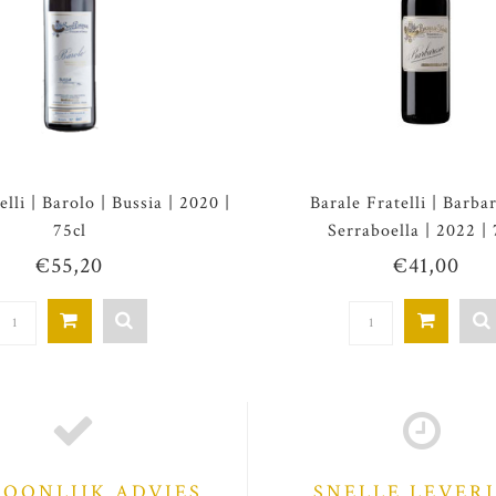
elli | Barolo | Bussia | 2020 |
Barale Fratelli | Barba
75cl
Serraboella | 2022 | 
€55,20
€41,00
SOONLIJK ADVIES
SNELLE LEVER