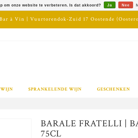
op om onze website te verbeteren. Is dat akkoord?
Ja
Nee
M
 Bar à Vin | Vuurtorendok-Zuid 17 Oostende (Ooster
 WIJN
SPRANKELENDE WIJN
GESCHENKEN
BARALE FRATELLI | BA
75CL