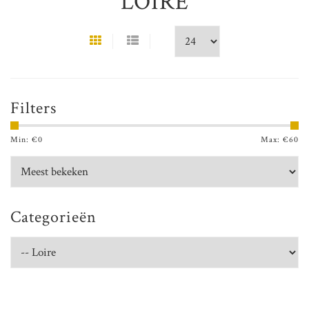
LOIRE
Filters
Min: €
0
Max: €
60
Categorieën