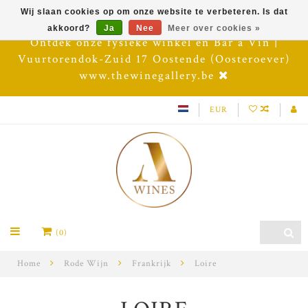
Wij slaan cookies op om onze website te verbeteren. Is dat
akkoord?
Ja
Nee
Meer over cookies »
Ontdek onze fysieke winkel en Bar à Vin |
Vuurtorendok-Zuid 17 Oostende (Oosteroever)
www.thewinegallery.be
EUR
(0)
Home
Rode Wijn
Frankrijk
Loire