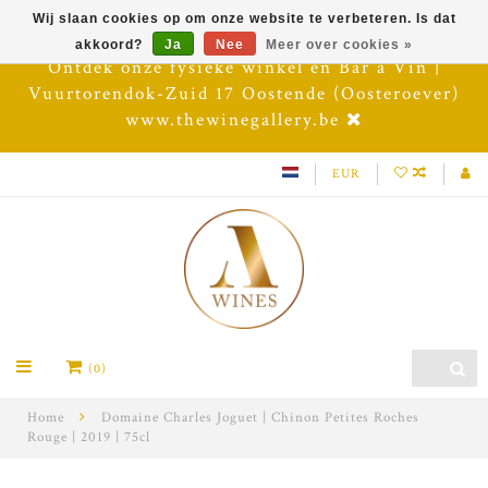
Wij slaan cookies op om onze website te verbeteren. Is dat
akkoord?
Ja
Nee
Meer over cookies »
Ontdek onze fysieke winkel en Bar à Vin |
Vuurtorendok-Zuid 17 Oostende (Oosteroever)
www.thewinegallery.be
EUR
(0)
Home
Domaine Charles Joguet | Chinon Petites Roches
Rouge | 2019 | 75cl