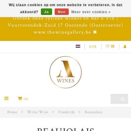
Wij slaan cookies op om onze website te verbeteren. Is dat
akkoord?
Ja
Nee
Meer over cookies »
Ontdek onze fysieke winkel en Bar à Vin |
Vuurtorendok-Zuid 17 Oostende (Oosteroever)
www.thewinegallery.be
EUR
(0)
Home
Witte Wijn
Frankrijk
Beaujolais