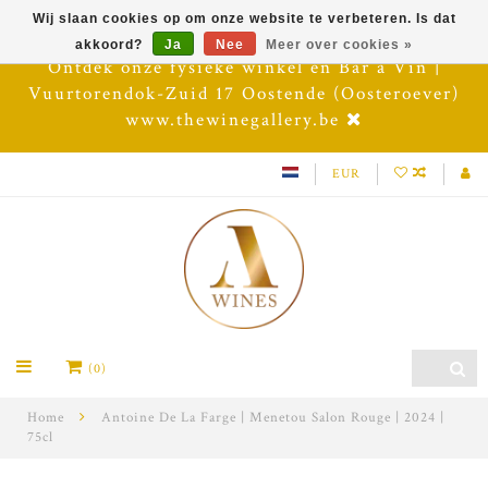
Wij slaan cookies op om onze website te verbeteren. Is dat
akkoord?
Ja
Nee
Meer over cookies »
Ontdek onze fysieke winkel en Bar à Vin |
Vuurtorendok-Zuid 17 Oostende (Oosteroever)
www.thewinegallery.be
EUR
(0)
Home
Antoine De La Farge | Menetou Salon Rouge | 2024 |
75cl