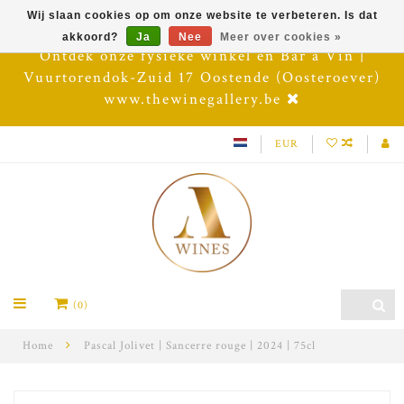
Wij slaan cookies op om onze website te verbeteren. Is dat
akkoord?
Ja
Nee
Meer over cookies »
Ontdek onze fysieke winkel en Bar à Vin |
Vuurtorendok-Zuid 17 Oostende (Oosteroever)
www.thewinegallery.be
EUR
(0)
Home
Pascal Jolivet | Sancerre rouge | 2024 | 75cl