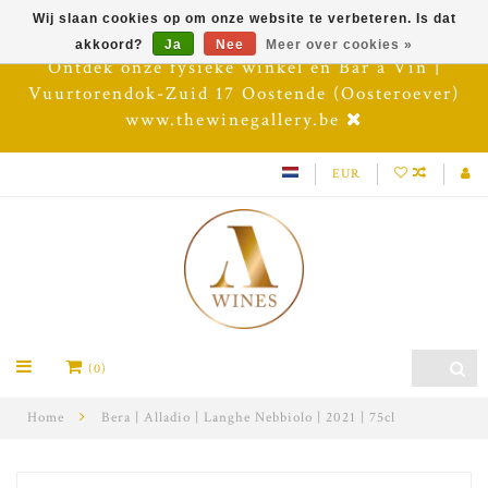
Wij slaan cookies op om onze website te verbeteren. Is dat
akkoord?
Ja
Nee
Meer over cookies »
Ontdek onze fysieke winkel en Bar à Vin |
Vuurtorendok-Zuid 17 Oostende (Oosteroever)
www.thewinegallery.be
EUR
(0)
Home
Bera | Alladio | Langhe Nebbiolo | 2021 | 75cl