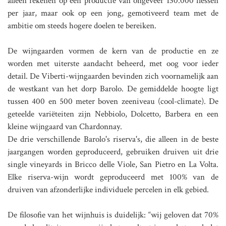
alleen rekenen op een productie van ongeveer 130.000 flessen
per jaar, maar ook op een jong, gemotiveerd team met de
ambitie om steeds hogere doelen te bereiken.
De wijngaarden vormen de kern van de productie en ze
worden met uiterste aandacht beheerd, met oog voor ieder
detail. De Viberti-wijngaarden bevinden zich voornamelijk aan
de westkant van het dorp Barolo. De gemiddelde hoogte ligt
tussen 400 en 500 meter boven zeeniveau (cool-climate). De
geteelde variëteiten zijn Nebbiolo, Dolcetto, Barbera en een
kleine wijngaard van Chardonnay.
De drie verschillende Barolo's riserva's, die alleen in de beste
jaargangen worden geproduceerd, gebruiken druiven uit drie
single vineyards in Bricco delle Viole, San Pietro en La Volta.
Elke riserva-wijn wordt geproduceerd met 100% van de
druiven van afzonderlijke individuele percelen in elk gebied.
De filosofie van het wijnhuis is duidelijk: “wij geloven dat 70%