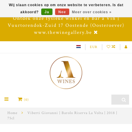
Wij slaan cookies op om onze website te verbeteren. Is dat
akkoord?
Ja
Nee
Meer over cookies »
Ontdek onze fysieke winkel en Bar à Vin |
Vuurtorendok-Zuid 17 Oostende (Oosteroever)
www.thewinegallery.be
EUR
(0)
Home
Viberti Giovanni | Barolo Riserva La Volta | 2018 |
75cl