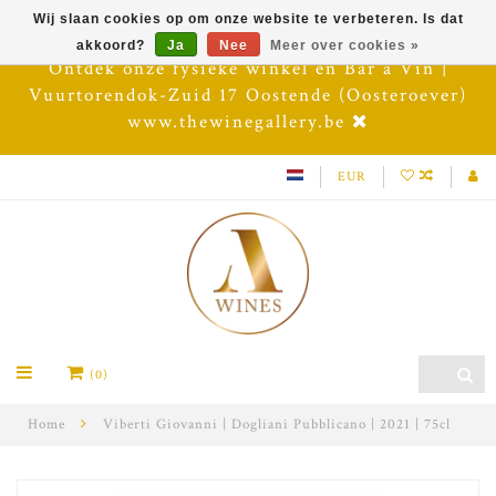
Wij slaan cookies op om onze website te verbeteren. Is dat
akkoord?
Ja
Nee
Meer over cookies »
Ontdek onze fysieke winkel en Bar à Vin |
Vuurtorendok-Zuid 17 Oostende (Oosteroever)
www.thewinegallery.be
EUR
(0)
Home
Viberti Giovanni | Dogliani Pubblicano | 2021 | 75cl