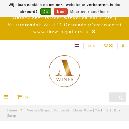
Wij slaan cookies op om onze website te verbeteren. Is dat
akkoord?
Ja
Nee
Meer over cookies »
Ontdek onze fysieke winkel en Bar à Vin |
Vuurtorendok-Zuid 17 Oostende (Oosteroever)
www.thewinegallery.be
EUR
(0)
Home
Veuve Clicquot Ponsardin | brut Rosé | 75cl | Gift Box
Smeg