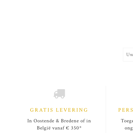
GRATIS LEVERING
PER
In Oostende & Bredene of in
Toege
België vanaf € 350*
ong