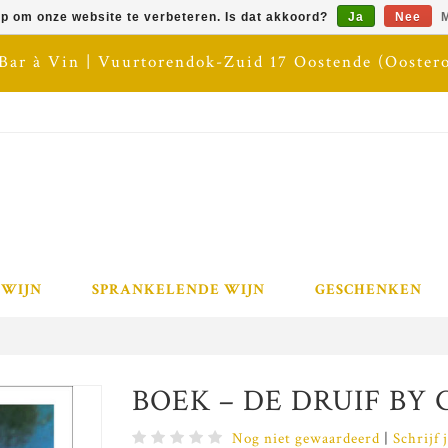
op om onze website te verbeteren. Is dat akkoord?
Ja
Nee
M
 Bar à Vin | Vuurtorendok-Zuid 17 Oostende (Ooster
 WIJN
SPRANKELENDE WIJN
GESCHENKEN
BOEK – DE DRUIF BY
Nog niet gewaardeerd
|
Schrijf 