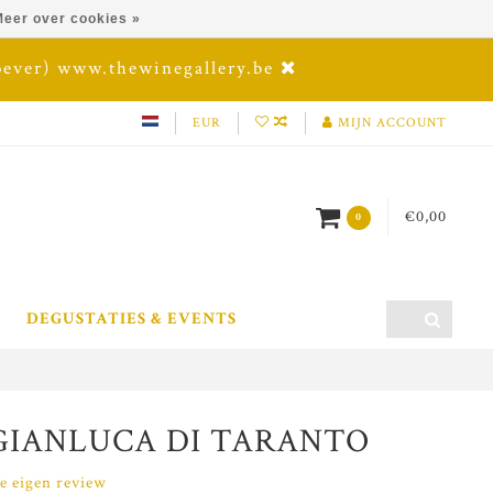
eer over cookies »
oever) www.thewinegallery.be
EUR
MIJN ACCOUNT
€0,00
0
DEGUSTATIES & EVENTS
 GIANLUCA DI TARANTO
je eigen review