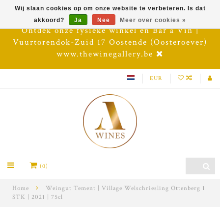
Wij slaan cookies op om onze website te verbeteren. Is dat
akkoord?
Ja
Nee
Meer over cookies »
Ontdek onze fysieke winkel en Bar à Vin |
Vuurtorendok-Zuid 17 Oostende (Oosteroever)
www.thewinegallery.be
EUR
(0)
Home
Weingut Tement | Village Welschriesling Ottenberg 1
STK | 2021 | 75cl