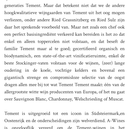
generaties Tement. Maar dat betekent niet dat we de andere
hoogkwalitatieve wijngaarden van Tement uit het oog mogen
verliezen, onder andere Ried Grassnitzberg en Ried Sulz zijn
daar het sprekende voorbeeld van. Maar net zoals een chef ook
een perfect basisingrediënt verkeerd kan bereiden is het zo dat
enkel en alleen toppercelen niet volstaan, en dat beseft de
familie Tement maar al te goed; gecertifieerd organisch en
biodynamisch, een state-of-the-art vinificatieruimte, enkel de
beste Stockinger-vaten volstaan voor de wijnen, (zeer) lange
oudering in de koele, vochtige kelders en bovenal een
gigantisch strenge en compromisloze selectie van de oogst
dragen allen mee bij tot wat Tement Tement maakt: één van de
allergrootste witte wijn producenten van Europa, of het nu gaat
over Sauvignon Blanc, Chardonnay, Welschriesling of Muscat.
Tement is uitgegroeid tot een icoon in Südsteiermark,en
Oostenrijk en de onderscheidingen zijn welverdiend. A-Wines
is ongelooflijk vereerd om de Tement-wijnen in het