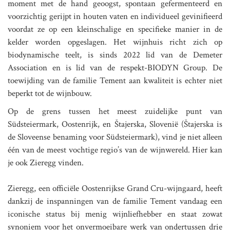
moment met de hand geoogst, spontaan gefermenteerd en
voorzichtig gerijpt in houten vaten en individueel gevinifieerd
voordat ze op een kleinschalige en specifieke manier in de
kelder worden opgeslagen. Het wijnhuis richt zich op
biodynamische teelt, is sinds 2022 lid van de Demeter
Association en is lid van de respekt-BIODYN Group. De
toewijding van de familie Tement aan kwaliteit is echter niet
beperkt tot de wijnbouw.
Op de grens tussen het meest zuidelijke punt van
Südsteiermark, Oostenrijk, en Štajerska, Slovenië (Štajerska is
de Sloveense benaming voor Südsteiermark), vind je niet alleen
één van de meest vochtige regio’s van de wijnwereld. Hier kan
je ook Zieregg vinden.
Zieregg, een officiële Oostenrijkse Grand Cru-wijngaard, heeft
dankzij de inspanningen van de familie Tement vandaag een
iconische status bij menig wijnliefhebber en staat zowat
synoniem voor het onvermoeibare werk van ondertussen drie