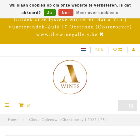
Wij slaan cookies op om onze website te verbeteren. Is dat
akkoord?
Ja
Nee
Meer over cookies »
Ontdek onze fysieke winkel en Bar à Vin |
Vuurtorendok-Zuid 17 Oostende (Oosteroever)
www.thewinegallery.be
EUR
(0)
Home
Clos d'Opleeuw | Chardonnay | 2022 | 75cl