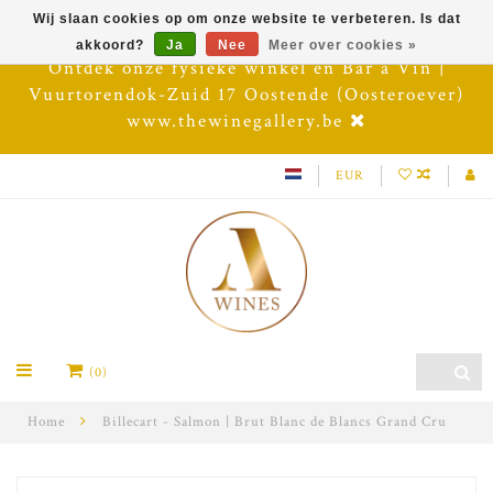
Wij slaan cookies op om onze website te verbeteren. Is dat
akkoord?
Ja
Nee
Meer over cookies »
Ontdek onze fysieke winkel en Bar à Vin |
Vuurtorendok-Zuid 17 Oostende (Oosteroever)
www.thewinegallery.be
EUR
(0)
Home
Billecart - Salmon | Brut Blanc de Blancs Grand Cru