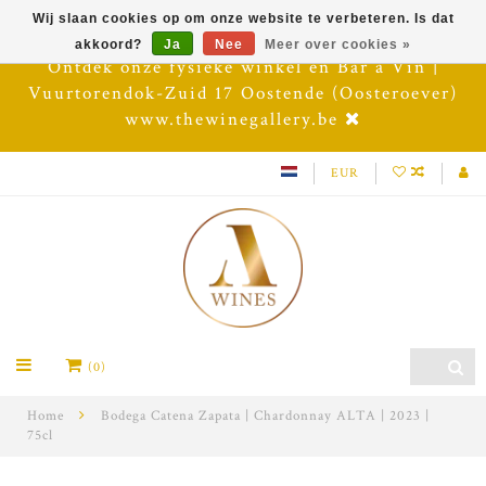
Wij slaan cookies op om onze website te verbeteren. Is dat
akkoord?
Ja
Nee
Meer over cookies »
Ontdek onze fysieke winkel en Bar à Vin |
Vuurtorendok-Zuid 17 Oostende (Oosteroever)
www.thewinegallery.be
EUR
(0)
Home
Bodega Catena Zapata | Chardonnay ALTA | 2023 |
75cl