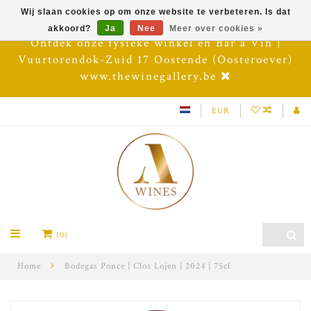
Wij slaan cookies op om onze website te verbeteren. Is dat
akkoord?
Ja
Nee
Meer over cookies »
Ontdek onze fysieke winkel en Bar à Vin |
Vuurtorendok-Zuid 17 Oostende (Oosteroever)
www.thewinegallery.be
EUR
(0)
Home
Bodegas Ponce | Clos Lojen | 2024 | 75cl