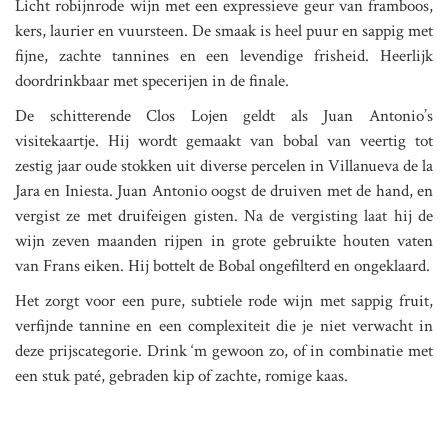
Licht robijnrode wijn met een expressieve geur van framboos,
kers, laurier en vuursteen. De smaak is heel puur en sappig met
fijne, zachte tannines en een levendige frisheid. Heerlijk
doordrinkbaar met specerijen in de finale.
De schitterende Clos Lojen geldt als Juan Antonio’s
visitekaartje. Hij wordt gemaakt van bobal van veertig tot
zestig jaar oude stokken uit diverse percelen in Villanueva de la
Jara en Iniesta. Juan Antonio oogst de druiven met de hand, en
vergist ze met druifeigen gisten. Na de vergisting laat hij de
wijn zeven maanden rijpen in grote gebruikte houten vaten
van Frans eiken. Hij bottelt de Bobal ongefilterd en ongeklaard.
Het zorgt voor een pure, subtiele rode wijn met sappig fruit,
verfijnde tannine en een complexiteit die je niet verwacht in
deze prijscategorie. Drink ‘m gewoon zo, of in combinatie met
een stuk paté, gebraden kip of zachte, romige kaas.