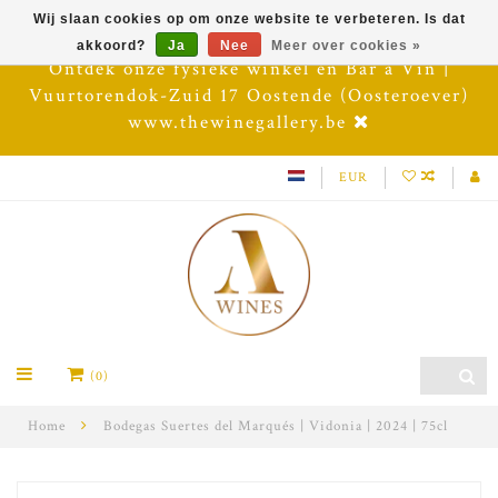
Wij slaan cookies op om onze website te verbeteren. Is dat
akkoord?
Ja
Nee
Meer over cookies »
Ontdek onze fysieke winkel en Bar à Vin |
Vuurtorendok-Zuid 17 Oostende (Oosteroever)
www.thewinegallery.be
EUR
(0)
Home
Bodegas Suertes del Marqués | Vidonia | 2024 | 75cl