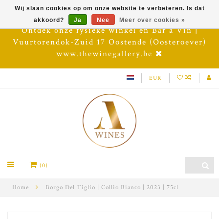
Wij slaan cookies op om onze website te verbeteren. Is dat
akkoord?
Ja
Nee
Meer over cookies »
Ontdek onze fysieke winkel en Bar à Vin |
Vuurtorendok-Zuid 17 Oostende (Oosteroever)
www.thewinegallery.be
EUR
(0)
Home
Borgo Del Tiglio | Collio Bianco | 2023 | 75cl