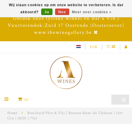
Wij slaan cookies op om onze website te verbeteren. Is dat
akkoord?
Ja
Nee
Meer over cookies »
Ontdek onze fysieke winkel en Bar à Vin |
Vuurtorendok-Zuid 17 Oostende (Oosteroever)
www.thewinegallery.be
EUR
(0)
Home
Bouchard Père & Fils | Beaune blanc du Château | 1ier
Cru | 2020 | 75cl