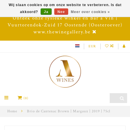
Wij slaan cookies op om onze website te verbeteren. Is dat
akkoord?
Ja
Nee
Meer over cookies »
Ontdek onze fysieke winkel en Bar à Vin |
Vuurtorendok-Zuid 17 Oostende (Oosteroever)
www.thewinegallery.be
EUR
(0)
Home
Brio de Cantenac Brown | Margaux | 2019 | 75cl