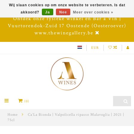
Wij slaan cookies op om onze website te verbeteren. Is dat
akkoord?
Ja
Nee
Meer over cookies »
Ontdek onze fysieke winkel en Bar à Vin |
Vuurtorendok-Zuid 17 Oostende (Oosteroever)
www.thewinegallery.be
EUR
(0)
Home
Ca’La Bionda | Valpolicella ripasso Malavoglia | 2021 |
75cl