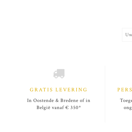
GRATIS LEVERING
PER
In Oostende & Bredene of in
Toege
België vanaf € 350*
ong