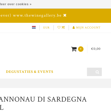
eer over cookies »
oever) www.thewinegallery.be
EUR
MIJN ACCOUNT
€0,00
0
DEGUSTATIES & EVENTS
CANNONAU DI SARDEGNA
CL