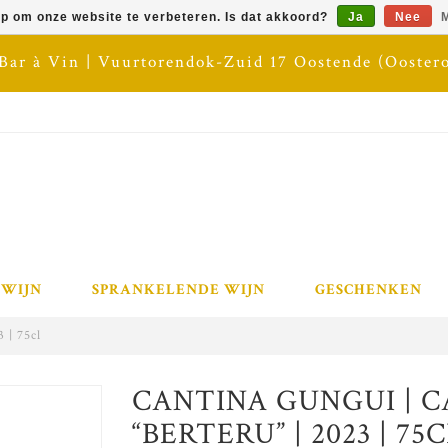
op om onze website te verbeteren. Is dat akkoord?
Ja
Nee
M
 Bar à Vin | Vuurtorendok-Zuid 17 Oostende (Ooster
 WIJN
SPRANKELENDE WIJN
GESCHENKEN
 | 75cl
CANTINA GUNGUI | 
“BERTERU” | 2023 | 75