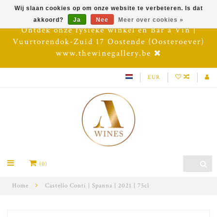
Wij slaan cookies op om onze website te verbeteren. Is dat
akkoord?
Ja
Nee
Meer over cookies »
Ontdek onze fysieke winkel en Bar à Vin |
Vuurtorendok-Zuid 17 Oostende (Oosteroever)
www.thewinegallery.be
EUR
(0)
Home
Castello Conti | Spanna | 2021 | 75cl