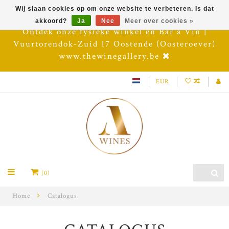
Wij slaan cookies op om onze website te verbeteren. Is dat
akkoord?
Ja
Nee
Meer over cookies »
Ontdek onze fysieke winkel en Bar à Vin |
Vuurtorendok-Zuid 17 Oostende (Oosteroever)
www.thewinegallery.be
EUR
(0)
Home
Catalogus