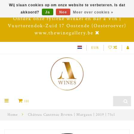
Wij slaan cookies op om onze website te verbeteren. Is dat
akkoord?
Ja
Nee
Meer over cookies »
Ontdek onze fysieke winkel en Bar à Vin |
Vuurtorendok-Zuid 17 Oostende (Oosteroever)
www.thewinegallery.be
EUR
(0)
Home
Château Cantenac Brown | Margaux | 2019 | 75cl