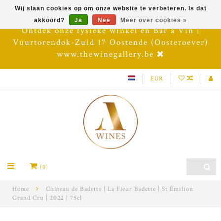
Wij slaan cookies op om onze website te verbeteren. Is dat
akkoord?
Ja
Nee
Meer over cookies »
Ontdek onze fysieke winkel en Bar à Vin |
Vuurtorendok-Zuid 17 Oostende (Oosteroever)
www.thewinegallery.be
EUR
(0)
Home
Château de Badette | La Fleur Badette | St Émilion
Grand Cru | 2022 | 75cl