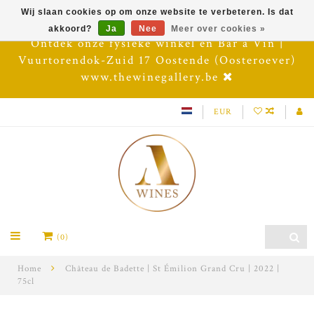
Wij slaan cookies op om onze website te verbeteren. Is dat
akkoord?
Ja
Nee
Meer over cookies »
Ontdek onze fysieke winkel en Bar à Vin |
Vuurtorendok-Zuid 17 Oostende (Oosteroever)
www.thewinegallery.be
EUR
(0)
Home
Château de Badette | St Émilion Grand Cru | 2022 |
75cl