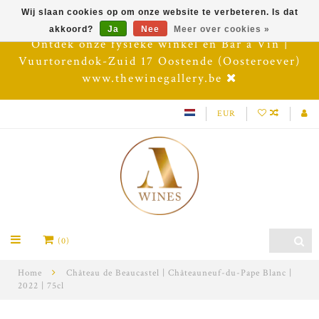
Wij slaan cookies op om onze website te verbeteren. Is dat
akkoord?
Ja
Nee
Meer over cookies »
Ontdek onze fysieke winkel en Bar à Vin |
Vuurtorendok-Zuid 17 Oostende (Oosteroever)
www.thewinegallery.be
EUR
(0)
Home
Château de Beaucastel | Châteauneuf-du-Pape Blanc |
2022 | 75cl