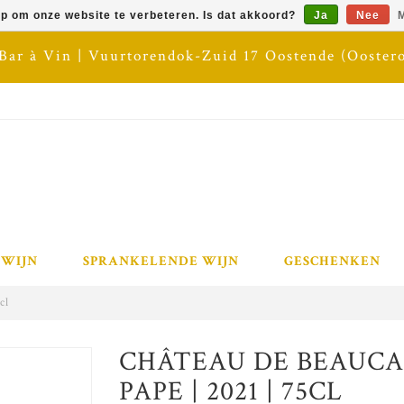
op om onze website te verbeteren. Is dat akkoord?
Ja
Nee
M
 Bar à Vin | Vuurtorendok-Zuid 17 Oostende (Ooster
 WIJN
SPRANKELENDE WIJN
GESCHENKEN
cl
CHÂTEAU DE BEAUCA
PAPE | 2021 | 75CL