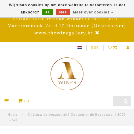
Wij slaan cookies op om onze website te verbeteren. Is dat
akkoord?
Ja
Nee
Meer over cookies »
Ontdek onze fysieke winkel en Bar à Vin |
Vuurtorendok-Zuid 17 Oostende (Oosteroever)
www.thewinegallery.be
EUR
(0)
Home
Château de Beaucastel | Coudoulet de Beaucastel | 2023
| 75cl