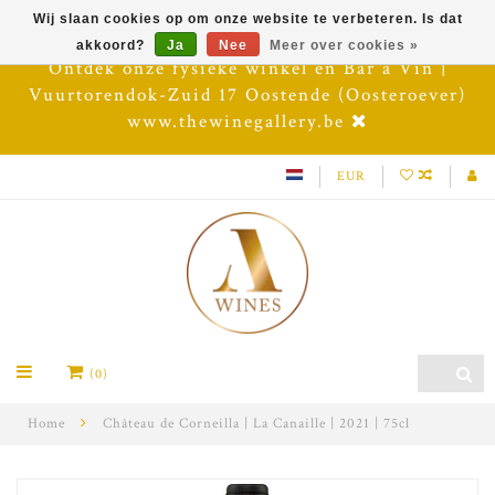
Wij slaan cookies op om onze website te verbeteren. Is dat
akkoord?
Ja
Nee
Meer over cookies »
Ontdek onze fysieke winkel en Bar à Vin |
Vuurtorendok-Zuid 17 Oostende (Oosteroever)
www.thewinegallery.be
EUR
(0)
Home
Château de Corneilla | La Canaille | 2021 | 75cl