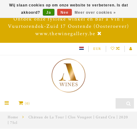
Wij slaan cookies op om onze website te verbeteren. Is dat
akkoord?
Ja
Nee
Meer over cookies »
Ontdek onze fysieke winkel en Bar à Vin |
Vuurtorendok-Zuid 17 Oostende (Oosteroever)
www.thewinegallery.be
EUR
(0)
Home
Château de La Tour | Clos Vougeot | Grand Cru | 2020
| 75cl