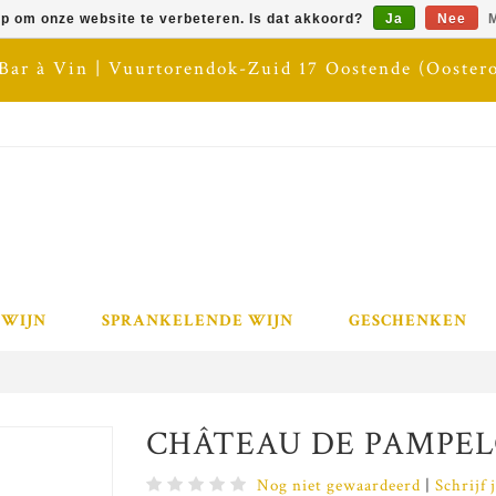
op om onze website te verbeteren. Is dat akkoord?
Ja
Nee
M
 Bar à Vin | Vuurtorendok-Zuid 17 Oostende (Ooster
 WIJN
SPRANKELENDE WIJN
GESCHENKEN
CHÂTEAU DE PAMPELON
Nog niet gewaardeerd
|
Schrijf 