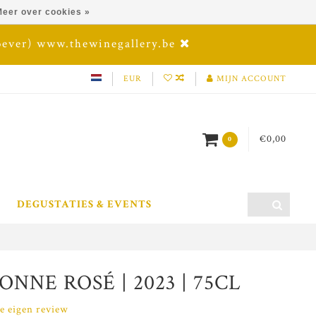
eer over cookies »
oever) www.thewinegallery.be
EUR
MIJN ACCOUNT
€0,00
0
DEGUSTATIES & EVENTS
NE ROSÉ | 2023 | 75CL
je eigen review