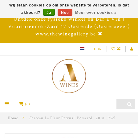
Wij slaan cookies op om onze website te verbeteren. Is dat
akkoord?
Ja
Nee
Meer over cookies »
Ontdek onze fysieke winkel en Bar à Vin |
Vuurtorendok-Zuid 17 Oostende (Oosteroever)
www.thewinegallery.be
EUR
(0)
Home
Château La Fleur Petrus | Pomerol | 2018 | 75cl