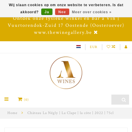
Wij slaan cookies op om onze website te verbeteren. Is dat
akkoord?
Ja
Nee
Meer over cookies »
Ontdek onze fysieke winkel en Bar à Vin |
Vuurtorendok-Zuid 17 Oostende (Oosteroever)
www.thewinegallery.be
EUR
(0)
Home
Château La Négly | La Clape | la côte | 2022 | 75cl