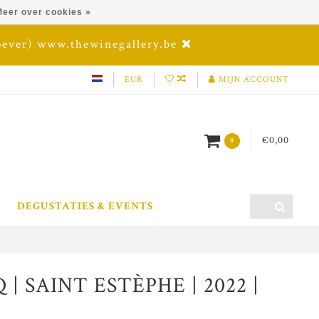
eer over cookies »
oever) www.thewinegallery.be
EUR
MIJN ACCOUNT
€0,00
0
DEGUSTATIES & EVENTS
 SAINT ESTÈPHE | 2022 |