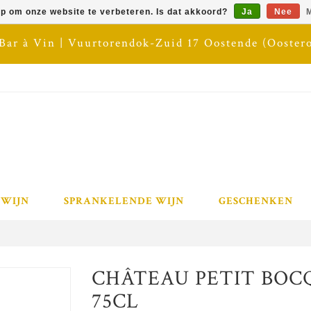
op om onze website te verbeteren. Is dat akkoord?
Ja
Nee
M
 Bar à Vin | Vuurtorendok-Zuid 17 Oostende (Ooster
 WIJN
SPRANKELENDE WIJN
GESCHENKEN
CHÂTEAU PETIT BOCQ |
75CL