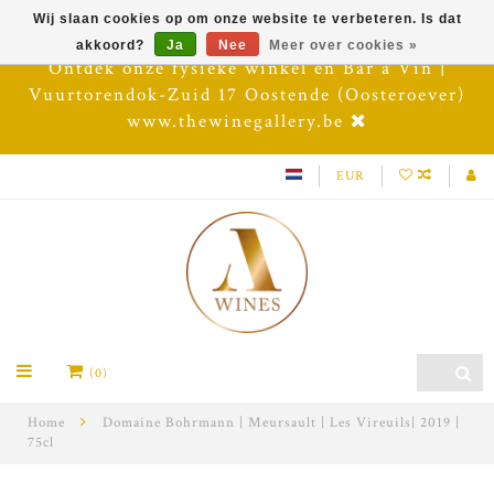
Wij slaan cookies op om onze website te verbeteren. Is dat
akkoord?
Ja
Nee
Meer over cookies »
Ontdek onze fysieke winkel en Bar à Vin |
Vuurtorendok-Zuid 17 Oostende (Oosteroever)
www.thewinegallery.be
EUR
(0)
Home
Domaine Bohrmann | Meursault | Les Vireuils| 2019 |
75cl