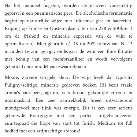
Na het manueel oogsten, worden de druiven voorzichtig
geperst in een pneumatische pers. De alcoholische fermentatie
begint op natuurlijke wijze met inheemse gist en bacteriën.
Rijping op Franse en Oostenrijkse vaten van 228 & 500liter (
om de frisheid en minerale expressie van de wijn te
optimaliseren). Men gebruik +/- 15 tot 20% nieuw vat. Na 12
maanden te zijn gerijpt, ondergaat de wijn een fijne filtratie
met behulp van een membraanfilter en wordt vervolgens
gebotteld door middel van zwaartekracht.
Mooie, zuivere strogele kleur. De wijn heeft dat typische
Puligny-achtige, minerale gedreven boeket. Hij bezit fraaie
aroma's van peer, agrum, vers brood, gekonfijte citroen en
nootmuskaat. Een zeer aantrekkelijk breed uitwaaierend
mondgevoel met flink wat energie. Dit is een zeer serieus
gebouwde Bourgogne met een perfect uitgebalanceerde
zuurtegraad die klopt van start tot finish. Medium tot full
bodied met een satijnachtige afdronk!