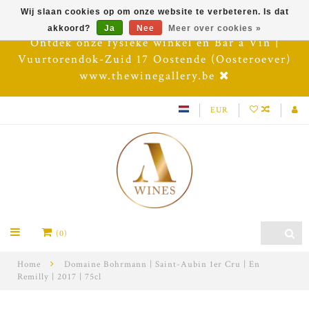
Wij slaan cookies op om onze website te verbeteren. Is dat
akkoord?
Ja
Nee
Meer over cookies »
Ontdek onze fysieke winkel en Bar à Vin |
Vuurtorendok-Zuid 17 Oostende (Oosteroever)
www.thewinegallery.be
EUR
(0)
Home
Domaine Bohrmann | Saint-Aubin 1er Cru | En
Remilly | 2017 | 75cl